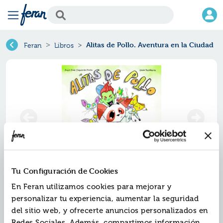
Alitas de Pollo. Aventura en la Ciudad
Feran
Libros
Tu Configuración de Cookies
Alitas de pollo. aventura en la
En Feran utilizamos cookies para mejorar y
ciudad
personalizar tu experiencia, aumentar la seguridad
del sitio web, y ofrecerte anuncios personalizados en
Ref.
ZIC-2786387
Redes Sociales. Además, compartimos información