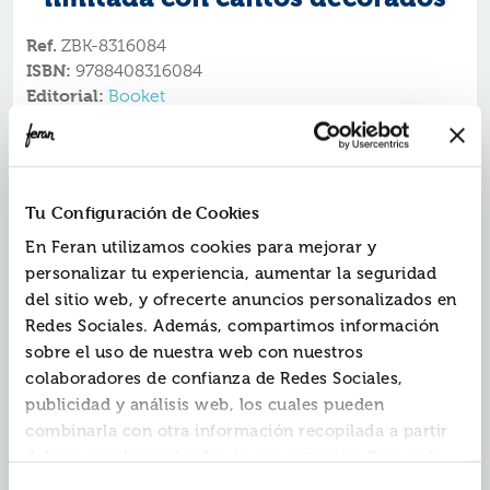
Ref.
ZBK-8316084
ISBN:
9788408316084
Editorial:
Booket
Autor:
Yarros, Rebecca
Colección:
Colección Especial
Fecha de edición:
2025
Tu Configuración de Cookies
Vuela... o muere. Nueva edición limitada del
En Feran utilizamos cookies para mejorar y
fenómeno de fantasía juvenil del momento, ahora
personalizar tu experiencia, aumentar la seguridad
con un nuevo capítulo inédito y a un precio
del sitio web, y ofrecerte anuncios personalizados en
irresistible. «¡La novela de fantasía más brutalmente
adictiva que he leído en una década!» Tracy Wolff,
Redes Sociales. Además, compartimos información
autora de la Serie Crave
sobre el uso de nuestra web con nuestros
Violet Sorrengail creía que a sus veinte años se uniría
colaboradores de confianza de Redes Sociales,
al Cuadrante de Escribas para llevar una vida tranquila,
publicidad y análisis web, los cuales pueden
estudiando sus amados libros y las historias antiguas
combinarla con otra información recopilada a partir
que tanto le fascinan. Sin embargo, por órdenes de su
madre, la temida comandante general, debe unirse a
del uso que hayas hecho de sus servicios. Recuerda
los miles de candidatos que, en el Colegio de Guerra
que puedes cambiar de opinión y retirar el