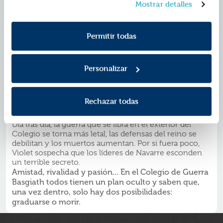
Basgiath, luchan por formar parte de la élite de
Mostrar detalles
consentimiento en cualquier momento. Para más
Navarre: los jinetes de dragón.
Política de Cookies
Cuando eres más pequeña y frágil que los demás tu
información consulta la
y la
vida corre peligro, porque los dragones no se vinculan
Política de Privacidad
.
Permitir todas
con humanos débiles; de hecho, los incineran. A esto
se le suma que, con más jinetes que dragones
disponibles, buena parte de los candidatos mataría a
Violet con tal de mejorar sus probabilidades de éxito; y
Personalizar
hay otros, como el despiadado Xaden Riorson, el líder
de ala más poderoso del Cuadrante de Jinetes, que la
asesinarían simplemente por ser la hija de la
Rechazar todas
comandante general. Para sobrevivir, necesitará
aprovechar al máximo todo su ingenio.
Día tras día, la guerra que se libra en el exterior del
Colegio se torna más letal, las defensas del reino se
debilitan y los muertos aumentan. Por si fuera poco,
Violet sospecha que los líderes de Navarre esconden
un terrible secreto.
Amistad, rivalidad y pasión... En el Colegio de Guerra
Basgiath todos tienen un plan oculto y saben que,
una vez dentro, solo hay dos posibilidades:
graduarse o morir.