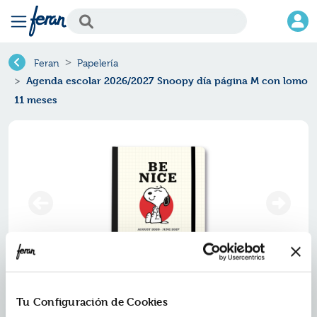
Feran
Papelería
Agenda escolar 2026/2027 Snoopy día página M con lomo
11 meses
Agenda escolar 2026/2027
Tu Configuración de Cookies
snoopy día página m con lomo