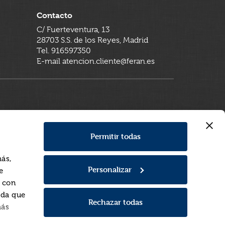
Contacto
C/ Fuerteventura, 13
28703 S.S. de los Reyes, Madrid
Tel. 916597350
E-mail atencion.cliente@feran.es
Permitir todas
más,
Personalizar
e
a con
rda que
Rechazar todas
más