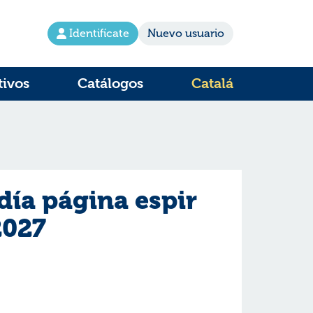
Identifícate
Nuevo usuario
tivos
Catálogos
Catalá
día página espir
2027