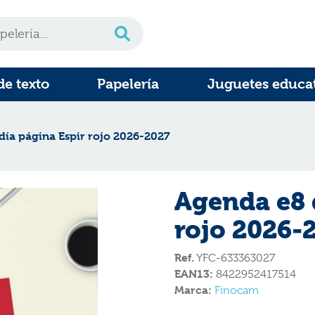
de texto
Papelería
Juguetes educa
día página Espir rojo 2026-2027
Agenda e8 
rojo 2026-
Ref.
YFC-633363027
EAN13:
8422952417514
Marca:
Finocam