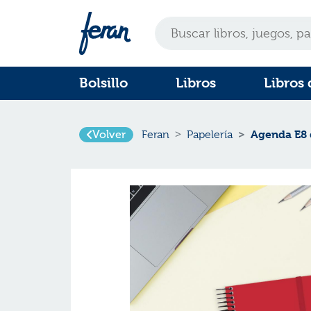
Bolsillo
Libros
Libros 
Volver
Agenda E8 
Feran
Papelería