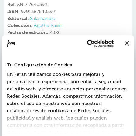
Ref.
ZND-7640392
ISBN:
9791387640392
Editorial:
Salamandra
Colección:
Agatha Raisin
Fecha de edición:
2026
Vuelven el humor británico más mordaz y la heroína
más querida del
cozy crime
.
Más de 10 millones de lectores en todo el mundo.
Tu Configuración de Cookies
La felicidad conyugal le dura poco a Agatha. Una vez
más, su marido James la ha abandonado, y ella decide
En Feran utilizamos cookies para mejorar y
huir lejos: toma un avión rumbo al Pacífico Sur con la
personalizar tu experiencia, aumentar la seguridad
esperanza de curar su corazón roto. Allí conoce a una
del sitio web, y ofrecerte anuncios personalizados en
encantadora pareja de recién casados? hasta que la
Redes Sociales. Además, compartimos información
tragedia irrumpe cuando la novia muere ahogada de
forma tan repentina como misteriosa. De regreso a
sobre el uso de nuestra web con nuestros
Inglaterra, una auténtica inundación azota los apacibles
colaboradores de confianza de Redes Sociales,
Cotswolds, dejando al pequeño pueblo de Carsely
publicidad y análisis web, los cuales pueden
sumergido bajo las aguas. Entre la lluvia incesante y el
combinarla con otra información recopilada a partir
desaliento, Agatha presencia una escena escalofriante:
el cuerpo de una joven vestida de novia, con un ramo
del uso que hayas hecho de sus servicios. Recuerda