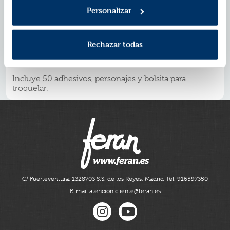
50 stickers, personajes y bolsita para troquelar.
Personalizar
La colección Abremente ¡En acción! contiene 4 títulos
para lectores de 5 a 9 años, con un sinfín de propuestas
en forma de juego y distintas actividades, a través de
los que niños y niñas afianzarán conceptos y
Rechazar todas
desarrollarán habilidades como la atención o la
motricidad fina.
Incluye 50 adhesivos, personajes y bolsita para
troquelar.
C/ Fuerteventura, 13
28703 S.S. de los Reyes, Madrid
Tel. 916597350
E-mail atencion.cliente@feran.es