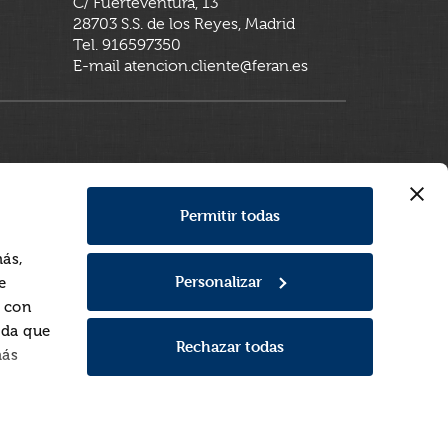
C/ Fuerteventura, 13
28703 S.S. de los Reyes, Madrid
Tel. 916597350
E-mail atencion.cliente@feran.es
Permitir todas
más,
Personalizar
e
a con
rda que
Rechazar todas
más