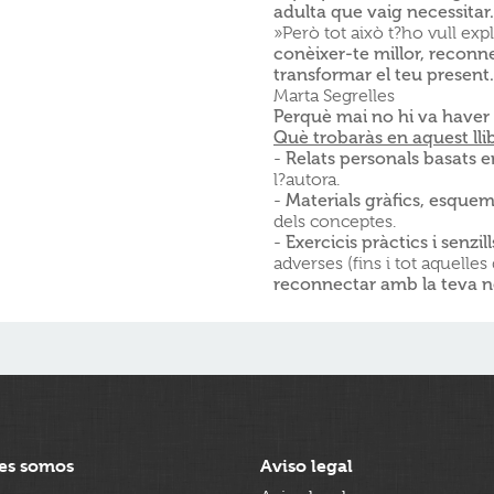
adulta que vaig necessitar.
»Però tot això t?ho vull exp
conèixer-te millor, reconne
transformar el teu presen
Marta Segrelles
Perquè mai no hi va haver 
Què trobaràs en aquest lli
-
Relats
personals basats e
l?autora.
-
Materials gràfics, esque
dels conceptes.
-
Exercicis
pràctics
i senzill
adverses (fins i tot aquelle
reconnectar amb la teva n
es somos
Aviso legal