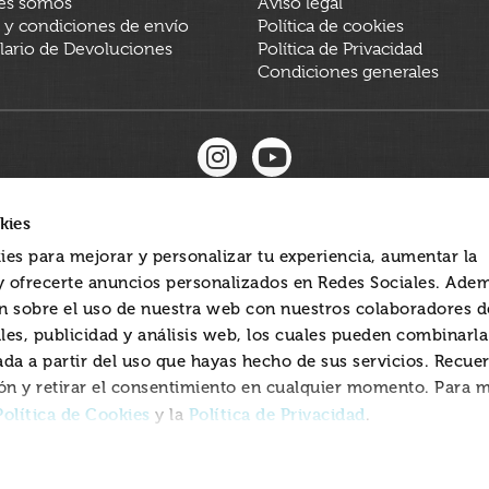
es somos
Aviso legal
 y condiciones de envío
Política de cookies
ario de Devoluciones
Política de Privacidad
Condiciones generales
kies
ies para mejorar y personalizar tu experiencia, aumentar la
 y ofrecerte anuncios personalizados en Redes Sociales. Ade
 sobre el uso de nuestra web con nuestros colaboradores d
les, publicidad y análisis web, los cuales pueden combinarl
ada a partir del uso que hayas hecho de sus servicios. Recue
ón y retirar el consentimiento en cualquier momento. Para 
Política de Cookies
Política de Privacidad
y la
.