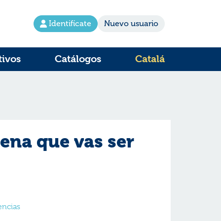
Identifícate
Nuevo usuario
tivos
Catálogos
Catalá
ena que vas ser
encias