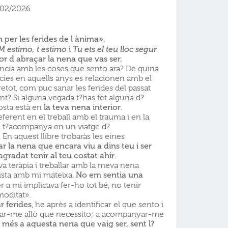
/02/2026
m
per les ferides de l ànima»,
M estimo,
t estimo
i
Tu ets el teu lloc segur
r d abraçar la nena que vas ser.
ància amb les coses que sento ara? De quina
ies en aquells anys es relacionen amb el
etot, com puc sanar les ferides del passat
nt? Si alguna vegada t?has fet alguna d?
osta està en
la teva nena interior
.
eferent en el treball amb el trauma i en la
r, t?acompanya en un viatge d?
En aquest llibre trobaràs les eines
 la nena que encara viu a dins teu i ser
agradat tenir al teu costat ahir
.
 teràpia i treballar amb la meva nena
trista amb mi mateixa.
No em sentia una
er a mi implicava fer-ho tot bé, no tenir
moditat».
r ferides
, he après a identificar el que sento i
nar-me allò que necessito; a acompanyar-me
a més
a aquesta nena que vaig ser, sent l?