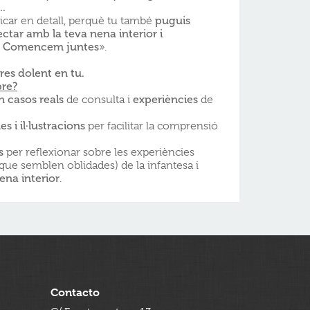
..
licar en detall, perquè tu també
puguis
ctar amb la teva nena interior i
t. Comencem juntes
».
res dolent en tu.
bre?
n casos reals
de consulta i
experiències
de
mes
i il·lustracions
per facilitar la comprensió
s
per reflexionar sobre les experiències
s que semblen oblidades) de la infantesa i
ena interior
.
Contacto