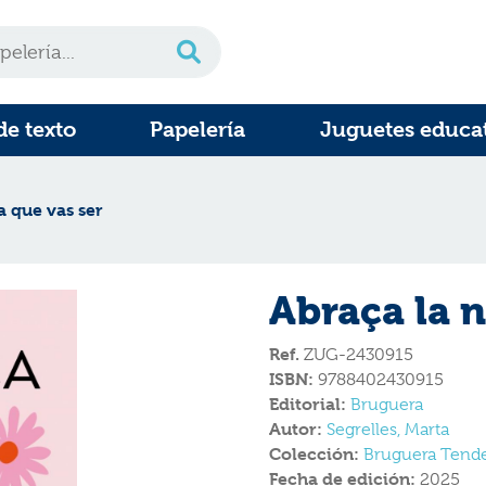
de texto
Papelería
Juguetes educa
a que vas ser
Abraça la n
Ref.
ZUG-2430915
ISBN:
9788402430915
Editorial:
Bruguera
Autor:
Segrelles, Marta
Colección:
Bruguera Tend
Fecha de edición:
2025