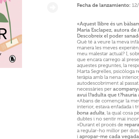
Fecha de lanzamiento:
12
«Aquest llibre
és un
bàlsa
Maria Esclapez, autora de
Descobreix el poder sanado
Què té a veure la meva inf
manera les meves experiènc
meu malestar actual? I, sobr
que encara carrego al prese
aquestes preguntes, la resp
Marta Segrelles, psicòloga r
teràpia amb la nena interio
autodescobriment al passat. 
necessàries per
acompanyar
avui l?adulta que t?hauria 
«Abans de començar la meva
interior, estava enfadada i 
bona adulta
, la qual cosa p
dubtes i no sentir mai inco
»Durant el procés de
repara
a regular-ho millor per do
i
apropar-me cada vegad