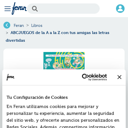
Feran
Libros
ABCJUEGOS de la A a la Z con tus amigas las letras
divertidas
Tu Configuración de Cookies
En Feran utilizamos cookies para mejorar y
personalizar tu experiencia, aumentar la seguridad
Abcjuegos de la a a la z con tus
del sitio web, y ofrecerte anuncios personalizados en
amigas las letras divertidas
Redes Sociales. Además, compartimos información