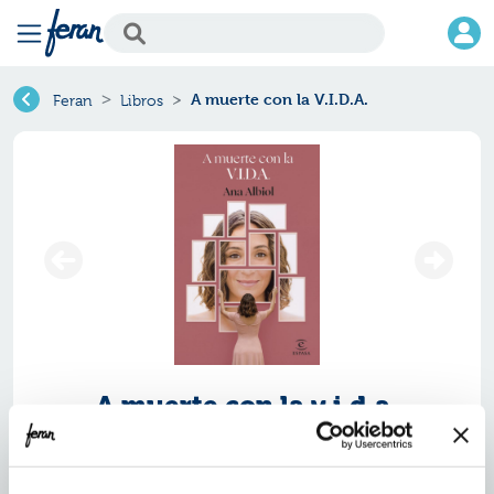
A muerte con la V.I.D.A.
Feran
Libros
A muerte con la v.i.d.a.
Ref.
ZEP-7065862
ISBN:
9788467065862