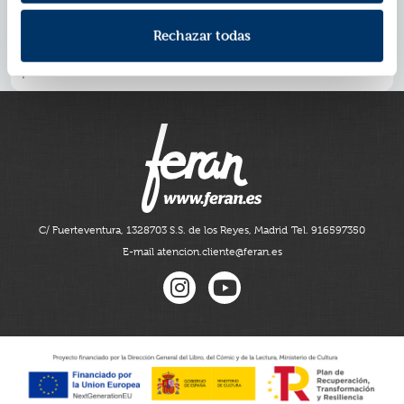
hay que suponer que existe una solución especial que
logrará derribar el muro, lo que hay que asumir es que
Rechazar todas
a menudo, mediante el control de una serie de puntos
de apoyo podemos escalarlo. Este libro es una útil guía
para ello.
C/ Fuerteventura, 13
28703 S.S. de los Reyes, Madrid
Tel. 916597350
E-mail atencion.cliente@feran.es